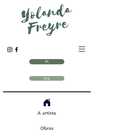
Pt
Eng
A artista
Obras